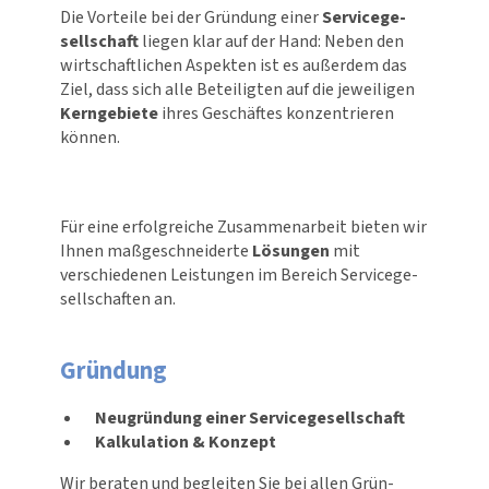
Die Vorteile bei der Gründung einer
Service­ge­
sell­schaft
liegen klar auf der Hand: Neben den
wirt­schaft­li­chen Aspekten ist es außerdem das
Ziel, dass sich alle Beteiligten auf die jeweiligen
Kerngebiete
ihres Geschäftes konzen­trieren
können.
Für eine erfolg­reiche Zusam­men­ar­beit bieten wir
Ihnen maßge­schnei­derte
Lösungen
mit
verschie­denen Leistungen im Bereich Service­ge­
sell­schaften an.
Gründung
Neugründung einer Servicegesellschaft
Kalkulation & Konzept
Wir beraten und begleiten Sie bei allen Grün­