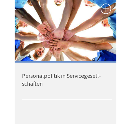
Perso­nal­po­litik in Service­ge­sell­
schaften