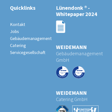
Quicklinks
Lünendonk
®
-
Whitepaper 2024
Kontakt
Jobs
Gebäudemanagement
Catering
WEIDEMANN
Servicegesellschaft
Gebäu­de­ma­nage­ment
GmbH
WEIDEMANN
Catering GmbH