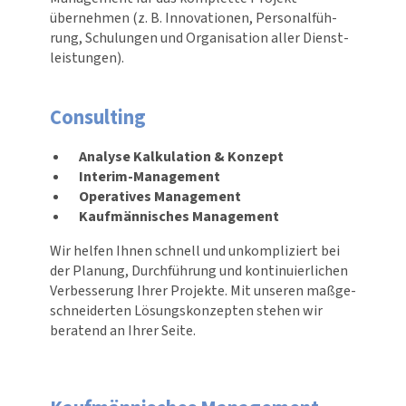
übernehmen (z. B. Inno­va­tionen, Perso­nal­füh­
rung, Schulungen und Orga­ni­sa­tion aller Dienst­
leis­tungen).
Consulting
Analyse Kalkulation & Konzept
Interim-Management
Operatives Management
Kaufmännisches Management
Wir helfen Ihnen schnell und unkom­pli­ziert bei
der Planung, Durch­füh­rung und konti­nu­ier­li­chen
Verbes­se­rung Ihrer Projekte. Mit unseren maßge­
schnei­derten Lösungs­kon­zepten stehen wir
beratend an Ihrer Seite.